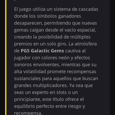
El juego utiliza un sistema de cascadas
donde los símbolos ganadores
desaparecen, permitiendo que nuevas
gemas caigan desde el vacío espacial,
creando la posibilidad de múltiples
premios en un solo giro. La atmósfera
de
PGS Galactic Gems
cautiva al
jugador con colores neón y efectos
sonoros envolventes, mientras que su
alta volatilidad promete recompensas
sustanciales para aquellos que buscan
grandes multiplicadores. Ya sea que
seas un experto en slots o un
principiante, este título ofrece el
equilibrio perfecto entre riesgo y
recompensa.