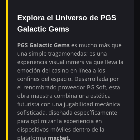
Explora el Universo de PGS
Galactic Gems
PGS Galactic Gems
es mucho más que
una simple tragamonedas; es una
experiencia visual inmersiva que lleva la
emoción del casino en línea a los
confines del espacio. Desarrollada por
el renombrado proveedor PG Soft, esta
obra maestra combina una estética
futurista con una jugabilidad mecánica
sofisticada, diseñada específicamente
para optimizar la experiencia en
dispositivos móviles dentro de la
plataforma
mxcbet
.