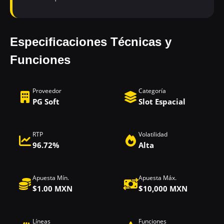
Especificaciones Técnicas y
Funciones
Proveedor
Categoría
PG Soft
Slot Espacial
RTP
Volatilidad
96.72%
Alta
Apuesta Mín.
Apuesta Máx.
$1.00 MXN
$10,000 MXN
Líneas
Funciones