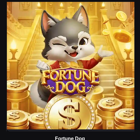
Fortune Dog