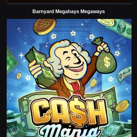
Barnyard Megahays Megaways