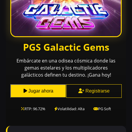
PGS Galactic Gems
Embárcate en una odisea cósmica donde las
gemas estelares y los multiplicadores
galácticos definen tu destino. ¡Gana hoy!
Jugar ahora
Registrarse
RTP: 96.72%
Volatilidad: Alta
PG Soft