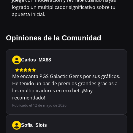
Juega con moderación y retírate cuando hayas
logrado un multiplicador significativo sobre tu
apuesta inicial.
Opiniones de la Comunidad
Carlos_MX88
Me encanta PGS Galactic Gems por sus gráficos.
He tenido un par de premios grandes gracias a
los multiplicadores en mxcbet. ¡Muy
recomendado!
Publicado el 12 de mayo de 2026
Sofia_Slots